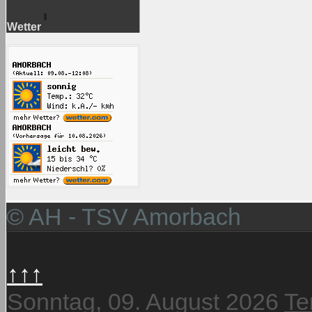
Wetter
© AH - TSV Amorbach
↑↑↑
Sonntag, 09. August 2026
Te