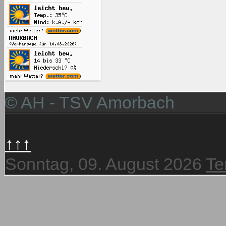
© AH - TSV Amorbach
↑↑↑
Sonntag, 09. August 2026
Te